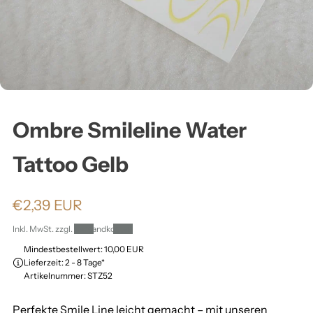
ä
h
l
Ombre Smileline Water
e
Tattoo Gelb
n
N
€2,39 EUR
:
o
Inkl. MwSt. zzgl.
Versandkosten
r
Mindestbestellwert: 10,00 EUR
Lieferzeit: 2 - 8 Tage*
m
Artikelnummer: STZ52
a
Perfekte Smile Line leicht gemacht – mit unseren