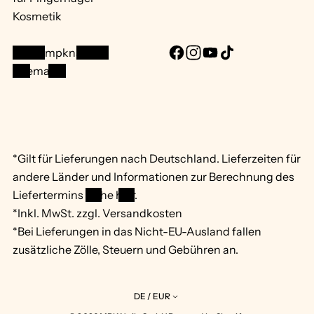
Kosmetik
info@mpknails.de
F
I
Y
T
Sitemap ...
a
n
o
i
c
s
u
k
e
t
T
T
b
a
u
o
o
g
b
k
*Gilt für Lieferungen nach Deutschland. Lieferzeiten für
o
r
e
andere Länder und Informationen zur Berechnung des
k
a
Liefertermins
siehe hier
.
m
*Inkl. MwSt. zzgl. Versandkosten
*Bei Lieferungen in das Nicht-EU-Ausland fallen
zusätzliche Zölle, Steuern und Gebühren an.
DE / EUR
R