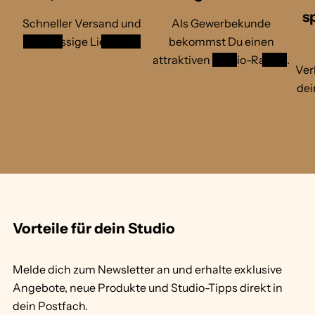
t
a
s
e
t
Schneller Versand und
Als Gewerbekunde
r
t
zuverlässige Lieferung
bekommst Du einen
T
o
attraktiven
Studio-Rabatt
.
a
o
Ver
t
G
dei
t
e
o
l
o
b
G
1
e
/
l
v
2
b
o
n
Vorteile für dein Studio
Melde dich zum Newsletter an und erhalte exklusive
Angebote, neue Produkte und Studio-Tipps direkt in
dein Postfach.