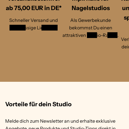
l
o
ab 75,00 EUR in DE*
Nagelstudios
un
e
l
n
d
s
g
/
Schneller Versand und
Als Gewerbekunde
o
s
zuverlässige Lieferung
bekommst Du einen
l
c
attraktiven
Studio-Rabatt
.
d
h
Ver
/
w
dei
s
a
c
r
h
z
w
S
1
a
T
/
r
1
v
2
z
8
o
S
2
n
T
1
1
Vorteile für dein Studio
8
2
1
Melde dich zum Newsletter an und erhalte exklusive
Angebote, neue Produkte und Studio-Tipps direkt in