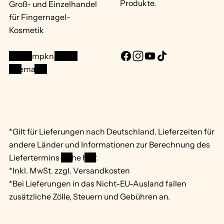
Produkte.
Groß- und Einzelhandel
für Fingernagel-
Kosmetik
info@mpknails.de
F
I
Y
T
Sitemap ...
a
n
o
i
c
s
u
k
e
t
T
T
b
a
u
o
o
g
b
k
*Gilt für Lieferungen nach Deutschland. Lieferzeiten für
o
r
e
andere Länder und Informationen zur Berechnung des
k
a
Liefertermins
siehe hier
.
m
*Inkl. MwSt. zzgl. Versandkosten
*Bei Lieferungen in das Nicht-EU-Ausland fallen
zusätzliche Zölle, Steuern und Gebühren an.