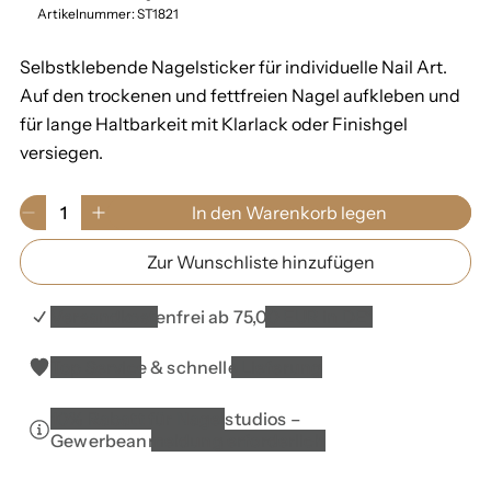
m
Artikelnummer: ST1821
a
Selbstklebende Nagelsticker für individuelle Nail Art.
l
Auf den trockenen und fettfreien Nagel aufkleben und
e
für lange Haltbarkeit mit Klarlack oder Finishgel
versiegen.
r
P
M
In den Warenkorb legen
V
E
r
e
e
r
n
e
Zur Wunschliste hinzufügen
r
h
g
r
ö
e
i
i
h
0
Versandkostenfrei ab 75,00 EUR in DE*
n
e
s
i
g
d
m
Top Service & schnelle Lieferung
e
i
W
r
e
a
10% Rabatt für Nagelstudios –
e
M
r
Gewerbeanmeldung erforderlich
d
e
e
i
n
n
e
g
k