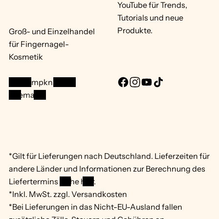
YouTube für Trends,
Tutorials und neue
Produkte.
Groß- und Einzelhandel
für Fingernagel-
Kosmetik
info@mpknails.de
F
I
Y
T
Sitemap ...
a
n
o
i
c
s
u
k
e
t
T
T
b
a
u
o
o
g
b
k
*Gilt für Lieferungen nach Deutschland. Lieferzeiten für
o
r
e
andere Länder und Informationen zur Berechnung des
k
a
Liefertermins
siehe hier
.
m
*Inkl. MwSt. zzgl. Versandkosten
*Bei Lieferungen in das Nicht-EU-Ausland fallen