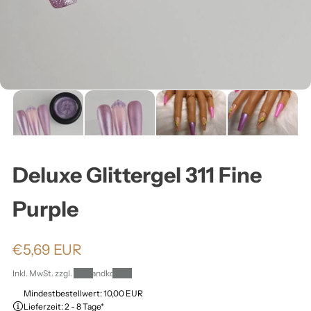
ä
h
l
e
n
Deluxe Glittergel 311 Fine
:
Purple
N
€5,69 EUR
o
Inkl. MwSt. zzgl.
Versandkosten
r
Mindestbestellwert: 10,00 EUR
Lieferzeit: 2 - 8 Tage*