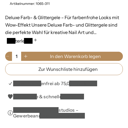
m
Artikelnummer: 1065-311
a
Deluxe Farb- & Glittergele – Für farbenfrohe Looks mit
l
Wow-Effekt Unsere Deluxe Farb- und Glittergele sind
e
die perfekte Wahl für kreative Nail Art und...
r
Weiterlesen
P
M
In den Warenkorb legen
V
E
r
e
e
r
n
e
Zur Wunschliste hinzufügen
r
h
g
r
ö
e
i
i
h
0
Versandkostenfrei ab 75,00 EUR in DE*
s
n
e
i
g
d
m
Top Service & schnelle Lieferung
e
i
W
r
e
a
10% Rabatt für Nagelstudios –
e
M
r
Gewerbeanmeldung erforderlich
d
e
e
i
n
n
e
g