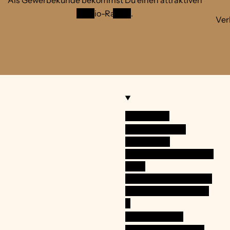
Studio-Rabatt
.
Ver
Impressum
Widerrufsrecht
Allgemeine
Geschäftsbedingunge
n mit
Kundeninformationen
Datenschutzerklärun
g
Zahlungsarten
Versand und Kosten