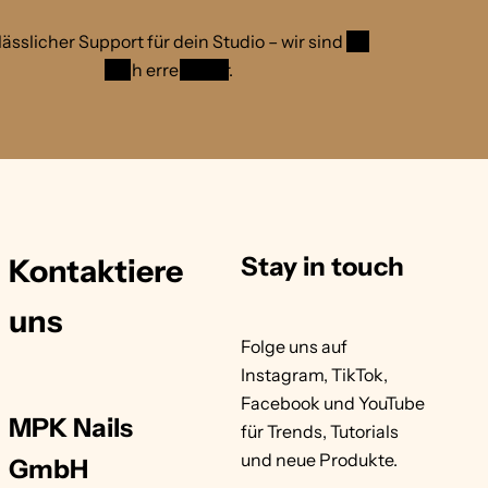
lässlicher Support für dein Studio – wir sind
für
Dich erreichbar
.
Stay in touch
Kontaktiere
uns
Folge uns auf
Instagram, TikTok,
Facebook und YouTube
MPK Nails
für Trends, Tutorials
und neue Produkte.
GmbH