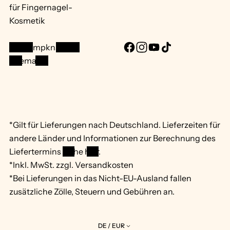
für Fingernagel-
Kosmetik
info@mpknails.de
F
I
Y
T
Sitemap ...
a
n
o
i
c
s
u
k
e
t
T
T
b
a
u
o
o
g
b
k
*Gilt für Lieferungen nach Deutschland. Lieferzeiten für
o
r
e
andere Länder und Informationen zur Berechnung des
k
a
Liefertermins
siehe hier
.
m
*Inkl. MwSt. zzgl. Versandkosten
*Bei Lieferungen in das Nicht-EU-Ausland fallen
zusätzliche Zölle, Steuern und Gebühren an.
DE / EUR