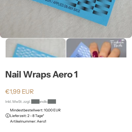
ä
h
l
e
n
Nail Wraps Aero 1
:
N
€1,99 EUR
o
Inkl. MwSt. zzgl.
Versandkosten
r
Mindestbestellwert: 10,00 EUR
Lieferzeit: 2 - 8 Tage*
m
Artikelnummer: Aero1
a