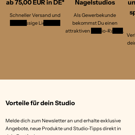
ab 75,00 EUR in DE*
Nagelstudios
un
s
Schneller Versand und
Als Gewerbekunde
zuverlässige Lieferung
bekommst Du einen
attraktiven
Studio-Rabatt
.
Ver
dei
1
/
v
2
o
n
Vorteile für dein Studio
Melde dich zum Newsletter an und erhalte exklusive
Angebote, neue Produkte und Studio-Tipps direkt in