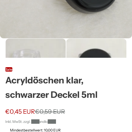
ä
h
l
e
n
Sale
Acryldöschen klar,
:
schwarzer Deckel 5ml
V
€0,45 EUR
N
€0,59 EUR
e
o
Inkl. MwSt. zzgl.
Versandkosten
r
r
Mindestbestellwert: 10,00 EUR