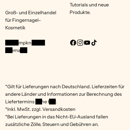
Tutorials und neue
Produkte.
Groß- und Einzelhandel
für Fingernagel-
Kosmetik
info@mpknails.de
F
I
Y
T
Sitemap ...
a
n
o
i
c
s
u
k
e
t
T
T
b
a
u
o
o
g
b
k
*Gilt für Lieferungen nach Deutschland. Lieferzeiten für
o
r
e
andere Länder und Informationen zur Berechnung des
k
a
Liefertermins
siehe hier
.
m
*Inkl. MwSt. zzgl. Versandkosten
*Bei Lieferungen in das Nicht-EU-Ausland fallen
zusätzliche Zölle, Steuern und Gebühren an.