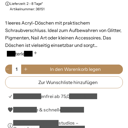
Lieferzeit: 2 - 8 Tage*
k
m
Artikelnummer: 36151
a
a
1 leeres Acryl-Döschen mit praktischem
u
l
Schraubverschluss. Ideal zum Aufbewahren von Glitter,
f
e
Pigmenten, Nail Art oder kleinen Accessoires. Das
Döschen ist vielseitig einsetzbar und sorgt...
s
r
Weiterlesen
p
P
r
r
M
In den Warenkorb legen
V
E
e
e
e
e
r
n
Zur Wunschliste hinzufügen
r
h
i
i
g
r
ö
e
s
s
i
h
0
Versandkostenfrei ab 75,00 EUR in DE*
n
e
i
g
d
m
Top Service & schnelle Lieferung
e
i
W
r
e
a
10% Rabatt für Nagelstudios –
e
M
r