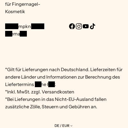
für Fingernagel-
Kosmetik
info@mpknails.de
F
I
Y
T
Sitemap ...
a
n
o
i
c
s
u
k
e
t
T
T
b
a
u
o
o
g
b
k
*Gilt für Lieferungen nach Deutschland. Lieferzeiten für
o
r
e
andere Länder und Informationen zur Berechnung des
k
a
Liefertermins
siehe hier
.
m
*Inkl. MwSt. zzgl. Versandkosten
*Bei Lieferungen in das Nicht-EU-Ausland fallen
zusätzliche Zölle, Steuern und Gebühren an.
DE / EUR