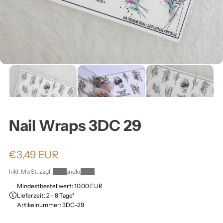
ä
h
l
e
n
Nail Wraps 3DC 29
:
N
€3,49 EUR
o
Inkl. MwSt. zzgl.
Versandkosten
r
Mindestbestellwert: 10,00 EUR
Lieferzeit: 2 - 8 Tage*
m
Artikelnummer: 3DC-29
a