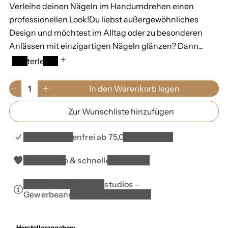
Verleihe deinen Nägeln im Handumdrehen einen
l
professionellen Look!Du liebst außergewöhnliches
e
Design und möchtest im Alltag oder zu besonderen
Anlässen mit einzigartigen Nägeln glänzen? Dann...
r
Weiterlesen
P
r
M
In den Warenkorb legen
V
E
e
e
e
r
n
Zur Wunschliste hinzufügen
r
h
i
g
r
ö
e
s
i
h
0
Versandkostenfrei ab 75,00 EUR in DE*
n
e
i
g
d
m
Top Service & schnelle Lieferung
e
i
W
r
e
a
10% Rabatt für Nagelstudios –
e
M
r
Gewerbeanmeldung erforderlich
d
e
e
i
n
n
e
g
k
M
e
o
Herstellerangaben: