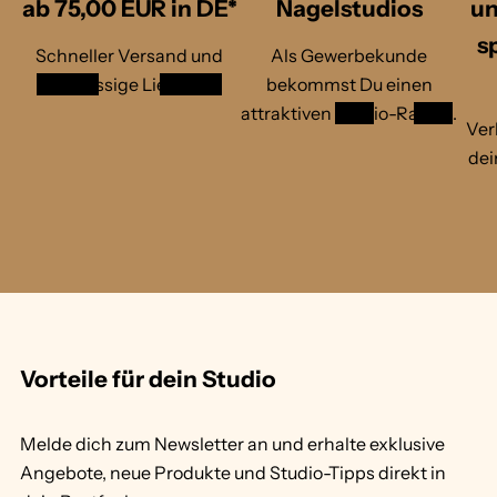
ab 75,00 EUR in DE*
Nagelstudios
un
s
Schneller Versand und
Als Gewerbekunde
zuverlässige Lieferung
bekommst Du einen
attraktiven
Studio-Rabatt
.
Ver
dei
1
/
v
2
o
n
Vorteile für dein Studio
Melde dich zum Newsletter an und erhalte exklusive
Angebote, neue Produkte und Studio-Tipps direkt in