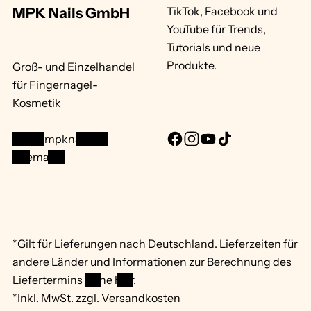
MPK Nails GmbH
TikTok, Facebook und
YouTube für Trends,
Tutorials und neue
Produkte.
Groß- und Einzelhandel
für Fingernagel-
Kosmetik
info@mpknails.de
F
I
Y
T
Sitemap ...
a
n
o
i
c
s
u
k
e
t
T
T
b
a
u
o
o
g
b
k
*Gilt für Lieferungen nach Deutschland. Lieferzeiten für
o
r
e
andere Länder und Informationen zur Berechnung des
k
a
Liefertermins
siehe hier
.
m
*Inkl. MwSt. zzgl. Versandkosten