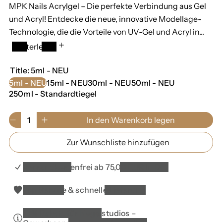
MPK Nails Acrylgel – Die perfekte Verbindung aus Gel
l
und Acryl! Entdecke die neue, innovative Modellage-
e
Technologie, die die Vorteile von UV-Gel und Acryl in...
r
Weiterlesen
P
Title:
5ml - NEU
r
5ml - NEU
15ml - NEU
30ml - NEU
50ml - NEU
250ml - Standardtiegel
e
i
M
In den Warenkorb legen
V
E
e
s
e
r
n
Zur Wunschliste hinzufügen
r
h
g
r
ö
e
i
h
0
Versandkostenfrei ab 75,00 EUR in DE*
n
e
i
g
d
m
Top Service & schnelle Lieferung
e
i
W
r
e
a
10% Rabatt für Nagelstudios –
e
M
r