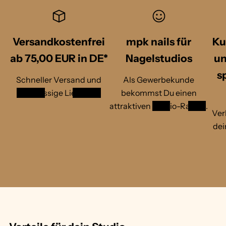
A
c
p
o
r
t
i
Versandkostenfrei
mpk nails für
Ku
c
ab 75,00 EUR in DE*
Nagelstudios
un
o
t
s
Schneller Versand und
Als Gewerbekunde
zuverlässige Lieferung
bekommst Du einen
attraktiven
Studio-Rabatt
.
Ver
dei
1
/
v
2
o
n