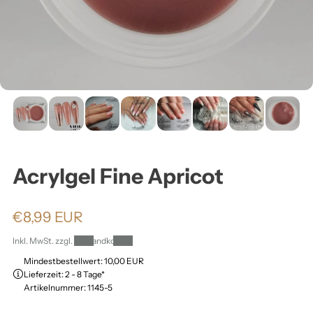
ä
h
l
e
n
Acrylgel Fine Apricot
:
N
€8,99 EUR
o
Inkl. MwSt. zzgl.
Versandkosten
r
Mindestbestellwert: 10,00 EUR
Lieferzeit: 2 - 8 Tage*
m
Artikelnummer: 1145-5
a