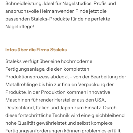
s
s
o
o
t
E
l
l
Schneidleistung. Ideal für Nagelstudios, Profis und
3
0
s
s
anspruchsvolle Heimanwender. Finde jetzt die
e
e
p
p
i
R
)
1
passenden Staleks-Produkte für deine perfekte
i
i
Nagelpflege!
t
t
p
p
g
T
i
i
/
g
g
e
e
E
E
E
(
0
Infos über die Firma Staleks
X
X
P
P
l
l
X
N
Staleks verfügt über eine hochmoderne
4
E
E
R
R
Fertigungsanlage, die den kompletten
s
s
T
T
P
B
Produktionsprozess abdeckt – von der Bearbeitung der
)
(
(
Metallrohlinge bis hin zur finalen Verpackung der
N
N
e
e
E
E
B
B
Produkte. In der Produktion kommen innovative
E
E
Maschinen führender Hersteller aus den USA,
i
i
-
-
R
-
Deutschland, Italien und Japan zum Einsatz. Durch
0
0
diese fortschrittliche Technik wird eine gleichbleibend
4
6
t
t
T
0
/
/
hohe Qualität gewährleistet und selbst komplexe
0
1
Fertigungsanforderungen können problemlos erfüllt