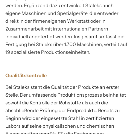
i
i
(
4
9
0
werden. Ergänzend dazu entwickelt Staleks auch
)
)
g
g
eigene Maschinen und Spezialgeräte, die entweder
N
/
direkt in der firmeneigenen Werkstatt oder in
E
E
Zusammenarbeit mit internationalen Partnern
B
0
individuell angefertigt werden. Insgesamt umfasst die
X
X
E
8
Fertigung bei Staleks über 1.700 Maschinen, verteilt auf
19 spezialisierte Produktionseinheiten.
P
P
-
)
E
E
0
Qualitätskontrolle
R
R
Bei Staleks steht die Qualität der Produkte an erster
1
Stelle. Der umfassende Produktionsprozess beinhaltet
T
T
sowohl die Kontrolle der Rohstoffe als auch die
/
abschließende Prüfung der Endprodukte. Bereits zu
(
(
0
Beginn wird der eingesetzte Stahl in zertifizierten
Labors auf seine physikalischen und chemischen
N
N
Eigenschaften geprüft. Für die Fertigung der